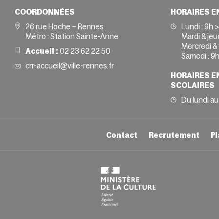
COORDONNÉES
HORAIRES E
26 rue Hoche – Rennes
Lundi :
9h 
Métro : Station Sainte-Anne
Mardi & jeud
Mercredi & 
Accueil :
02 23 62 22 50
Samedi :
9h
crr-accueil@ville-rennes.fr
HORAIRES E
SCOLAIRES
Du lundi au
Contact
Recrutement
Pl