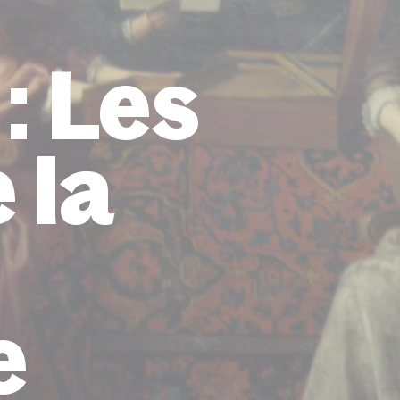
: Les
 la
e