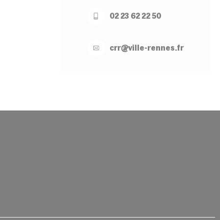
02 23 62 22 50
crr@
ville-
rennes.
fr