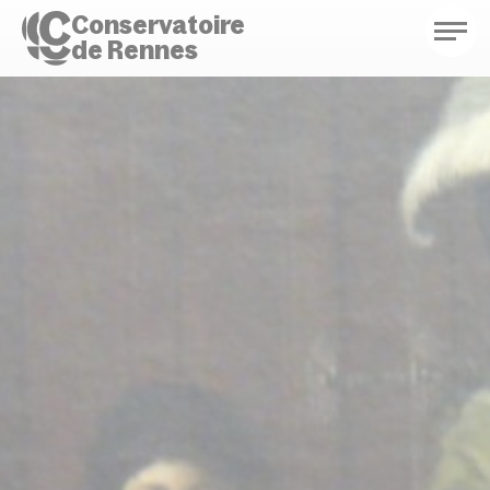
Conservatoire
de Rennes
Conservatoire de Rennes
Enseignements
Saison culturelle
Actions d'éducation
Bibliothèque musicale
Infos pratiques