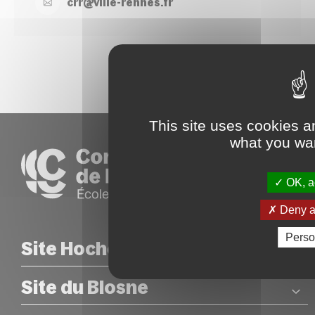
crr@
ville-
rennes.
fr
This site uses cookies a
what you wan
OK, ac
Deny al
Perso
Site Hoche
Site du Blosne
COORDONNÉES
26 rue Hoche – Rennes