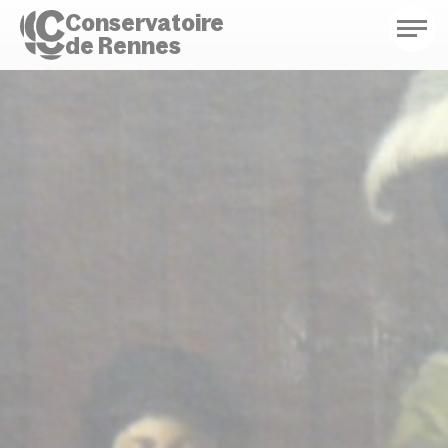
Conservatoire
de Rennes
Conservatoire de Rennes
Enseignements
Saison culturelle
Actions d'éducation
Bibliothèque musicale
Infos pratiques