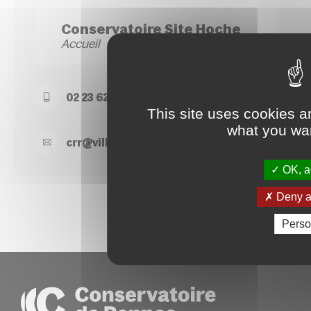
Conservatoire Site Hoche
Accueil
02 23 62 22 50
This site uses cookies a
what you wan
crr@
ville-
rennes.
fr
OK, ac
Deny al
Perso