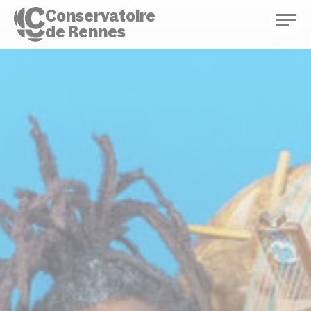
Conservatoire
de Rennes
Conservatoire de Rennes
Enseignements
Saison culturelle
Actions d'éducation
Bibliothèque musicale
Infos pratiques