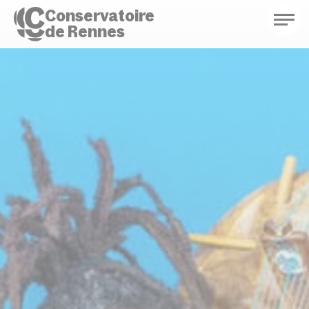
Conservatoire
de Rennes
Conservatoire de Rennes
Enseignements
Saison culturelle
Actions d'éducation
Bibliothèque musicale
Infos pratiques