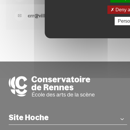
Deny al
crr@
ville-
rennes.
fr
Perso
Site Hoche