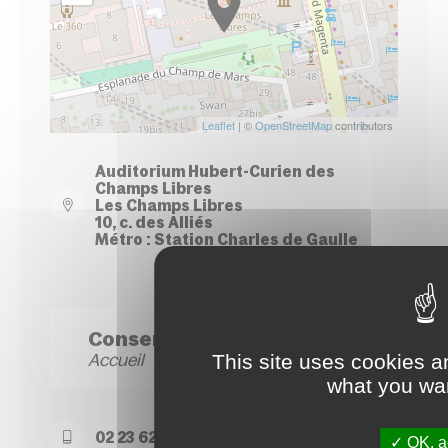
Leaflet
| ©
OpenStreetMap
contributors
Auditorium Hubert-Curien des
Champs Libres
Les Champs Libres
10, c. des Alliés
Métro : Station Charles de Gaulle
Conservatoire Site Hoche
Accueil
This site uses cookies a
what you wan
02 23 62 22 50
OK, ac