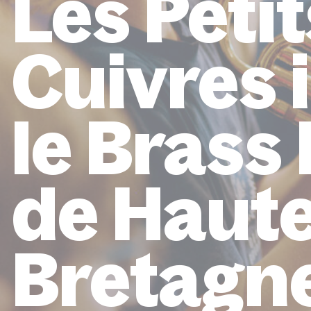
Les Petit
Cuivres 
le Brass
de Haut
Bretagn