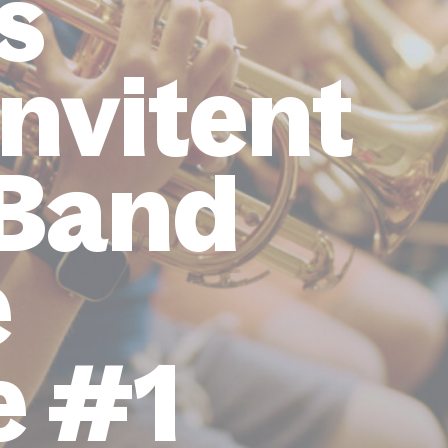
s
invitent
 Band
e
e #1