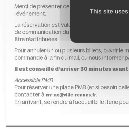
Merci de présenter ce billet sur votre télépho
This site uses
l’événement.
La réservation est valable jusqu’à l’heure de
de communication du Conservatoire. Passé cet
être réattribuées.
Pour annuler un ou plusieurs billets, ouvrir le 
commande à la fin du mail, ou nous informer pa
Il est conseillé d’arriver 30 minutes avant
Accessible PMR
Pour réserver une place PMR (et si besoin ce
contacter à
.
crr-ac@ville-rennes.fr
En arrivant, se rendre à l’accueil billetterie pou