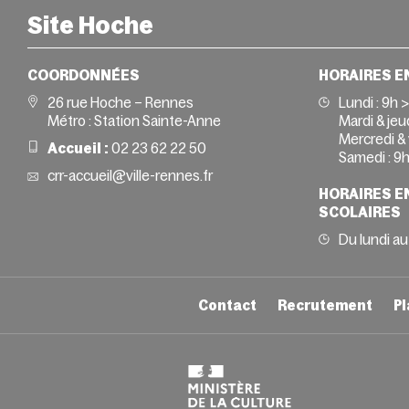
Site Hoche
COORDONNÉES
HORAIRES E
26 rue Hoche – Rennes
Lundi :
9h 
Métro : Station Sainte-Anne
Mardi & jeud
Mercredi & 
Accueil :
02 23 62 22 50
Samedi :
9h
crr-accueil@ville-rennes.fr
HORAIRES E
SCOLAIRES
Du lundi au
Contact
Recrutement
Pl