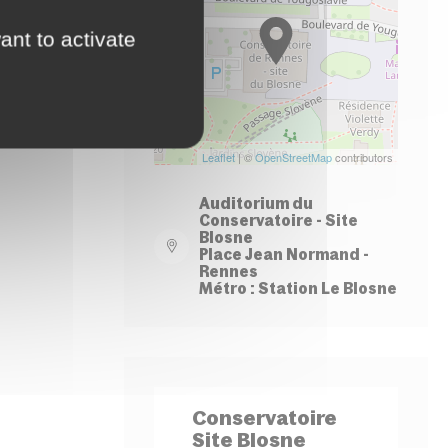
−
ant to activate
Leaflet
| ©
OpenStreetMap
contributors
Auditorium du
Conservatoire - Site
Blosne
Place Jean Normand -
Rennes
Métro : Station Le Blosne
Conservatoire
Site Blosne