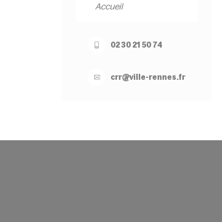
Accueil
02 30 21 50 74
crr@
ville-
rennes.
fr