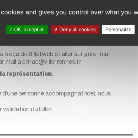
ne portable ou imprimé à l’entrée de
 cookies and gives you control over what you w
 début du spectacle annoncée sur les supports
OK, accept all
Deny all cookies
Personalize
 horaire les places non utilisées pourront
mail reçu de Billetweb et aller sur gérer ma
r mail à crr-ac@ville-rennes.fr
 la représentation.
lle d’une personne accompagnatrice), nous
r validation du billet.