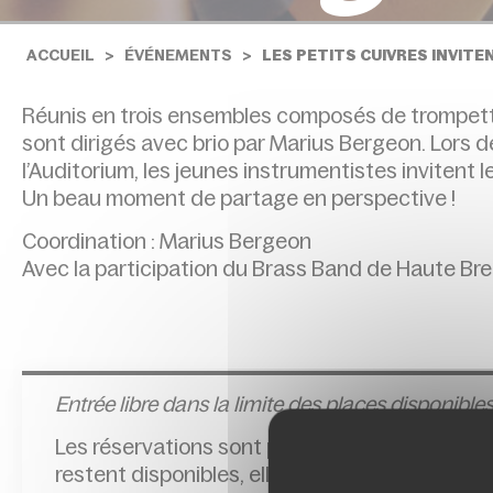
ACCUEIL
ÉVÉNEMENTS
LES PETITS CUIVRES INVIT
Réunis en trois ensembles composés de trompette
sont dirigés avec brio par Marius Bergeon. Lors 
l’Auditorium, les jeunes instrumentistes invitent
Un beau moment de partage en perspective !
Coordination : Marius Bergeon
Avec la participation du Brass Band de Haute Br
Entrée l
ibre dans la limite des places disponibles
Les réservations sont possibles jusqu’à la veil
restent disponibles, elles seront délivrées à l