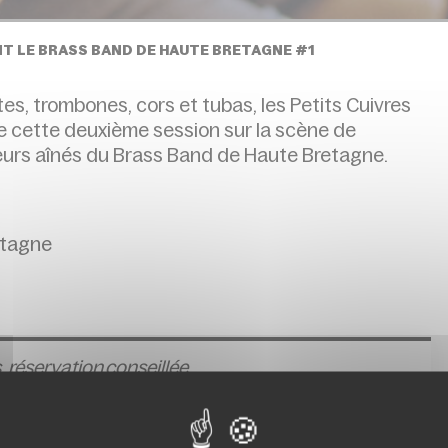
ENT LE BRASS BAND DE HAUTE BRETAGNE #1
s, trombones, cors et tubas, les Petits Cuivres
de cette deuxième session sur la scène de
 leurs aînés du Brass Band de Haute Bretagne.
etagne
,
réservation conseillée
le du spectacle avant minuit. Si des places
’entrée du spectacle.