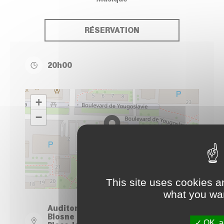
RÉSERVATION
20h00
+
−
This site uses cookies a
Leaflet
| ©
OpenStreetMap
contributors
what you wan
Auditorium du Conservatoire - Site
Blosne
OK, ac