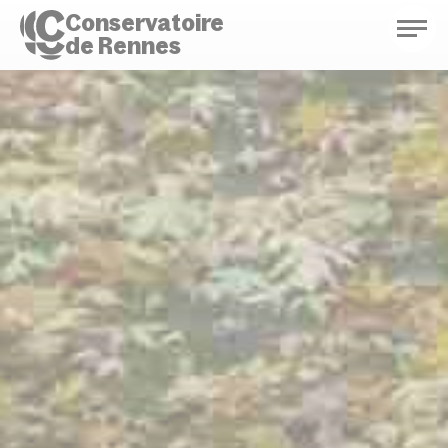
Conservatoire
de Rennes
Conservatoire de Rennes
Enseignements
Saison culturelle
Actions d'éducation
Bibliothèque musicale
Infos pratiques