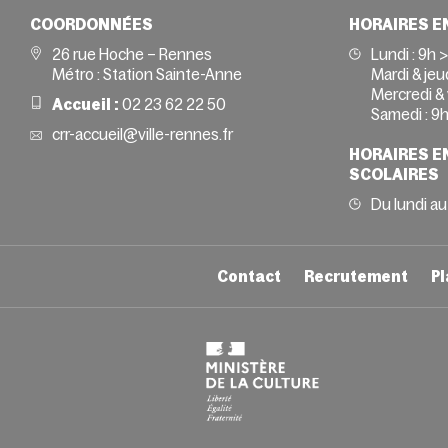
COORDONNÉES
HORAIRES E
26 rue Hoche – Rennes
Lundi :
9h 
Métro : Station Sainte-Anne
Mardi & jeud
Mercredi & 
Accueil :
02 23 62 22 50
Samedi :
9h
crr-accueil@ville-rennes.fr
HORAIRES E
SCOLAIRES
Du lundi au
Contact
Recrutement
Pl