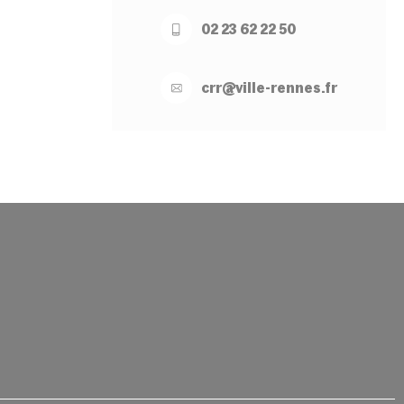
02 23 62 22 50
crr@
ville-
rennes.
fr