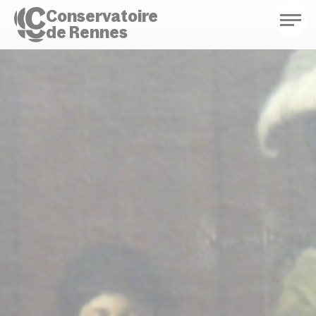
Conservatoire
de Rennes
Conservatoire de Rennes
Enseignements
Saison culturelle
Actions d'éducation
Bibliothèque musicale
Infos pratiques