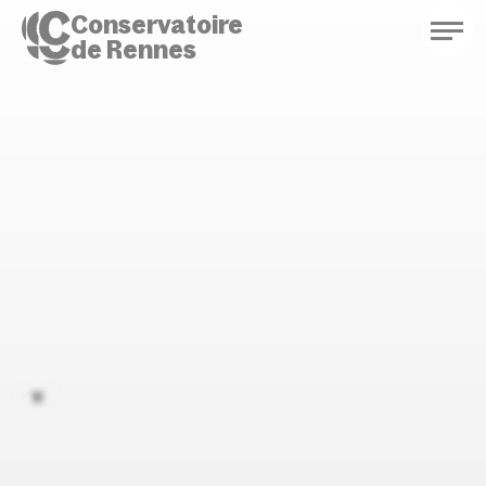
Conservatoire
de Rennes
Conservatoire de Rennes
Enseignements
Saison culturelle
Actions d'éducation
Bibliothèque musicale
Infos pratiques