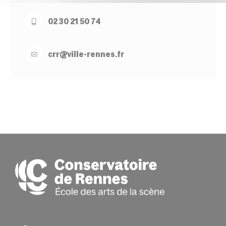
02 30 21 50 74
crr@
ville-
rennes.
fr