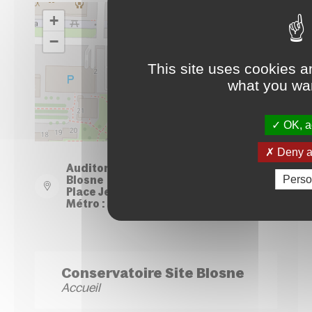
+
−
This site uses cookies a
what you wan
OK, ac
Leaflet
| ©
OpenStreetMap
contributors
Deny al
Auditorium du Conservatoire - Site
Perso
Blosne
Place Jean Normand - Rennes
Métro : Station Le Blosne
Conservatoire Site Blosne
Accueil