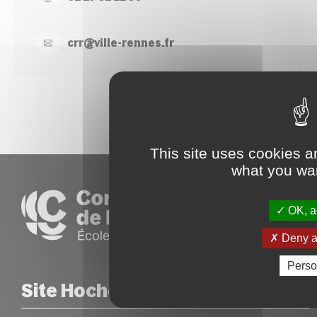
crr@
ville-
rennes.
fr
This site uses cookies a
what you wan
OK, ac
Deny al
Perso
Site Hoche