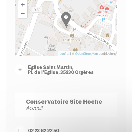
+
−
Leaflet
| ©
OpenStreetMap
contributors
Église Saint Martin,
Pl. de l'Église, 35230 Orgères
Conservatoire Site Hoche
Accueil
02 23 62 22 50