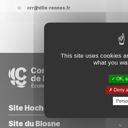
crr@
ville-
rennes.
fr
This site uses cookies a
what you wan
OK, ac
Deny al
Perso
Site Hoche
Site du Blosne
COORDONNÉES