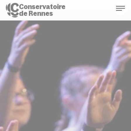
Conservatoire
de Rennes
Conservatoire de Rennes
Enseignements
Saison culturelle
Actions d'éducation
Bibliothèque musicale
Infos pratiques