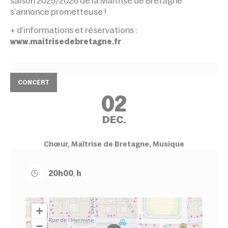
saison 2025/2026 de la Maîtrise de Bretagne
s’annonce prometteuse !
+ d’informations et réservations :
www.maitrisedebretagne.fr
CONCERT
02
DEC.
Chœur, Maîtrise de Bretagne, Musique
20h00
,
h
+
−