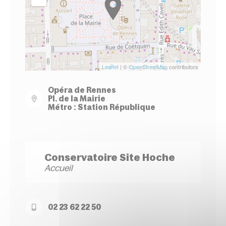
Leaflet
| ©
OpenStreetMap
contributors
Opéra de Rennes
Pl. de la Mairie
Métro : Station République
Conservatoire Site Hoche
Accueil
02 23 62 22 50