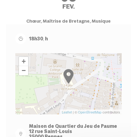
FEV.
Chœur, Maîtrise de Bretagne, Musique
18h30
,
h
+
−
Leaflet
| ©
OpenStreetMap
contributors
Maison de Quartier du Jeu de Paume
12 rue Saint-Louis
35000 Rennes