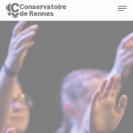
Conservatoire
de Rennes
Conservatoire de Rennes
Enseignements
Saison culturelle
Actions d'éducation
Bibliothèque musicale
Infos pratiques