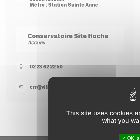
Métro : Station Sainte Anne
Conservatoire Site Hoche
Accueil
02 23 62 22 50
crr@
ville-
rennes.
fr
This site uses cookies a
what you wan
OK, ac