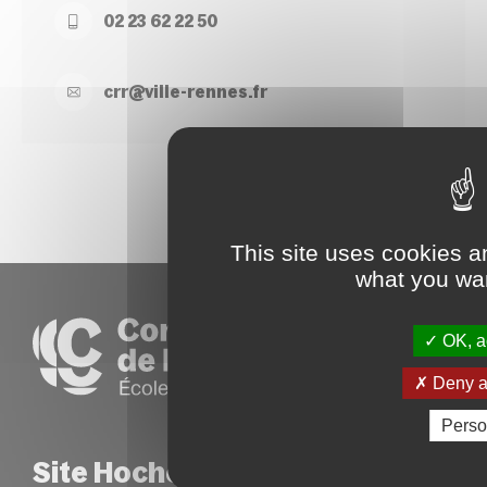
02 23 62 22 50
crr@
ville-
rennes.
fr
This site uses cookies a
what you wan
OK, ac
Deny al
Perso
Site Hoche