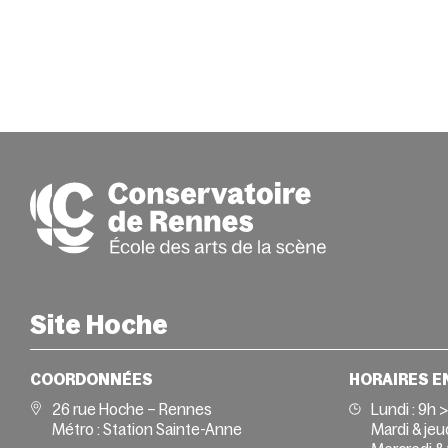
Site Hoche
COORDONNÉES
HORAIRES E
26 rue Hoche – Rennes
Lundi :
9h 
Métro : Station Sainte-Anne
Mardi & jeud