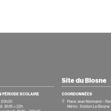
Site du Blosne
N PÉRIODE SCOLAIRE
COORDONNÉES
> 20h30
Place Jean Normand – Re
i :
8h15 > 22h
Métro : Station Le Blosne