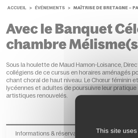
ACCUEIL
ÉVÉNEMENTS
MAÎTRISE DE BRETAGNE – P
Avec le Banquet Cél
chambre Mélisme(s
Sous la houlette de Maud Hamon-Loisance, Direct
collégiens de ce cursus en horaires aménagés po
chant choral de haut niveau. Le Chœur féminin 
lycéennes et adultes de poursuivre leur pratique e
artistiques renouvelés.
This site uses
Informations & réservations :
https://maitrised