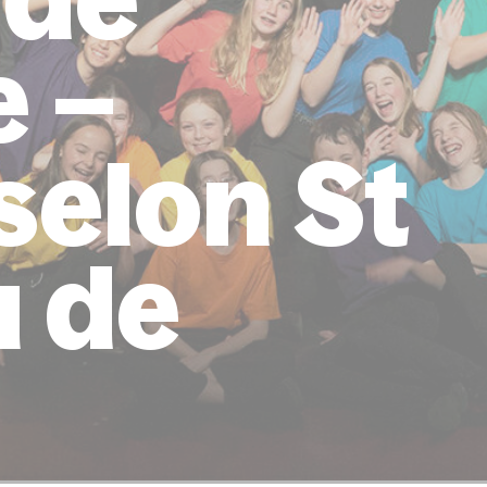
e –
selon St
u de