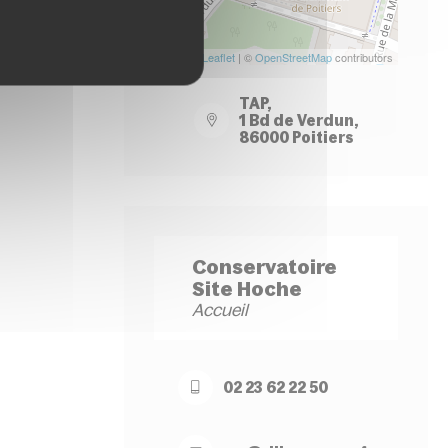
Leaflet
| ©
OpenStreetMap
contributors
TAP,
1 Bd de Verdun,
86000 Poitiers
Conservatoire
Site Hoche
Accueil
02 23 62 22 50