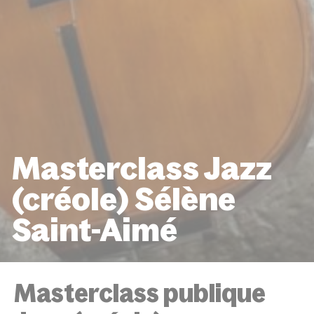
Masterclass Jazz
(créole) Sélène
Saint-Aimé
ACCUEIL
ÉVÉNEMENTS
MASTERCLASS JAZZ (CRÉ
SÉLÈNE SAINT-AIMÉ
Masterclass publique