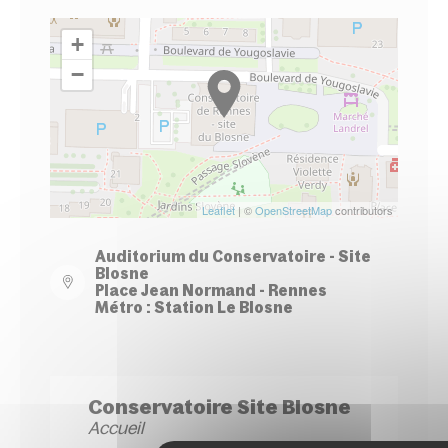
+
−
Leaflet
| ©
OpenStreetMap
contributors
Auditorium du Conservatoire - Site
Blosne
Place Jean Normand - Rennes
Métro : Station Le Blosne
Conservatoire Site Blosne
Accueil