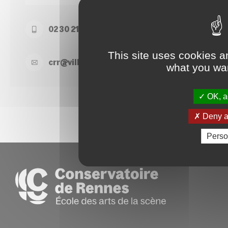
02 30 21 50 74
This site uses cookies a
crr@
ville-
rennes.
fr
what you wan
OK, ac
Deny al
Perso