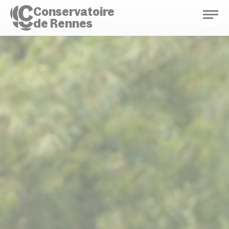
Conservatoire
de Rennes
Conservatoire de Rennes
Enseignements
Saison culturelle
Actions d'éducation
Bibliothèque musicale
Infos pratiques