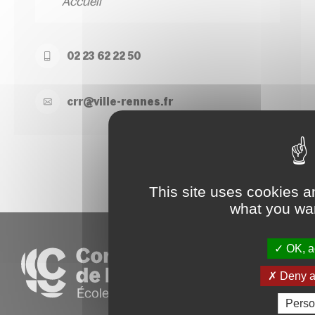
Accueil
02 23 62 22 50
crr@
ville-
rennes.
fr
This site uses cookies a
what you wan
OK, ac
Deny al
Perso