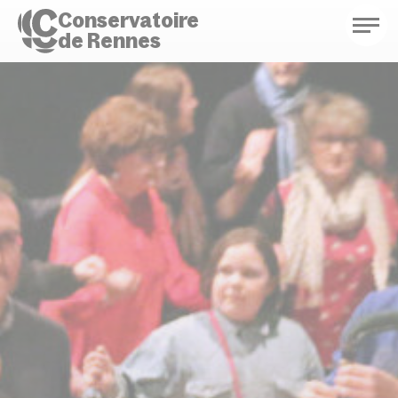
Conservatoire
de Rennes
Conservatoire de Rennes
Enseignements
Saison culturelle
Actions d'éducation
Bibliothèque musicale
Infos pratiques