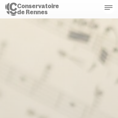
Conservatoire
de Rennes
Conservatoire de Rennes
Enseignements
Saison culturelle
Actions d'éducation
Bibliothèque musicale
Infos pratiques