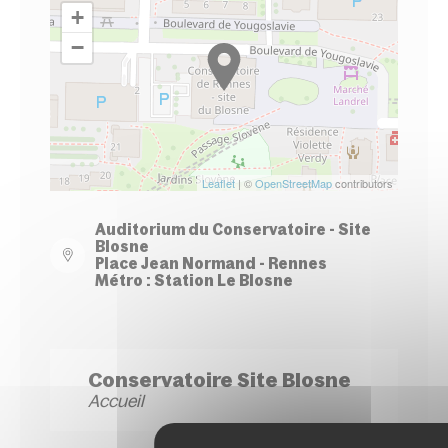
+
−
Leaflet
| ©
OpenStreetMap
contributors
Auditorium du Conservatoire - Site
Blosne
Place Jean Normand - Rennes
Métro : Station Le Blosne
Conservatoire Site Blosne
Accueil