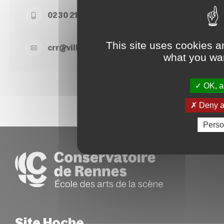
02 30 21 50 74
This site uses cookies a
crr@
ville-
rennes.
fr
what you wan
OK, ac
Deny al
Perso
Site Hoche