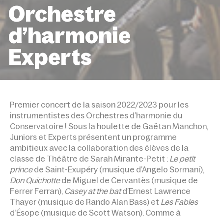
Orchestre
d’harmonie
Experts
ACCUEIL
ÉVÉNEMENTS
ORCHESTRE D’HARMONIE
EXPERTS
Premier concert de la saison 2022/2023 pour les
instrumentistes des Orchestres d’harmonie du
Conservatoire ! Sous la houlette de Gaëtan Manchon,
Juniors et Experts présentent un programme
ambitieux avec la collaboration des élèves de la
classe de Théâtre de Sarah Mirante-Petit :
Le petit
prince
de Saint-Exupéry (musique d’Angelo Sormani),
Don Quichotte
de Miguel de Cervantès (musique de
Ferrer Ferran),
Casey at the bat
d’Ernest Lawrence
Thayer (musique de Rando Alan Bass) et
Les Fables
d’Ésope (musique de Scott Watson). Comme à