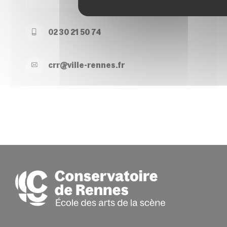
02 30 21 50 74
crr@
ville-
rennes.
fr