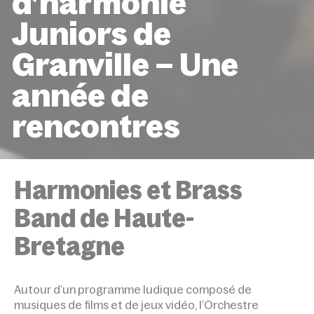
d’harmonie
Juniors de
Granville – Une
année de
rencontres
ACCUEIL
ÉVÉNEMENTS
ORCHESTRE D’HARMONIE
JUNIORS ET ORCHESTRE D’HARMONIE JUNIORS DE GRAN
Harmonies et Brass
UNE ANNÉE DE RENCONTRES
Band de Haute-
Bretagne
Autour d’un programme ludique composé de
musiques de films et de jeux vidéo, l’Orchestre