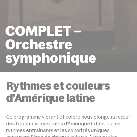
COMPLET –
Orchestre
symphonique
ACCUEIL
ÉVÉNEMENTS
COMPLET – ORCHESTRE
SYMPHONIQUE
Rythmes et couleurs
d’Amérique latine
Ce programme vibrant et coloré nous plonge au cœur
des traditions musicales d’Amérique latine, où les
rythmes entraînants et les sonorités uniques
capturent l’âme de chaque culture. À travers les