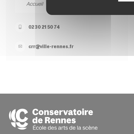
Accueil
02 30 21 50 74
crr@
ville-
rennes.
fr