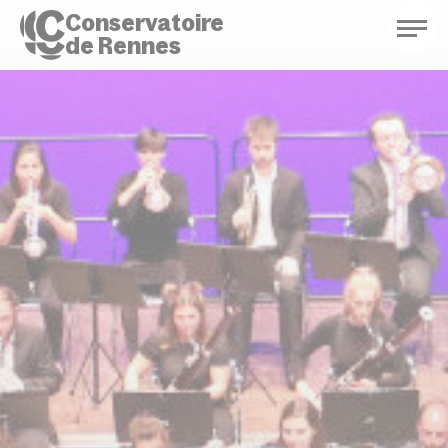
Conservatoire
de Rennes
Conservatoire de Rennes
Enseignements
Saison culturelle
Actions d'éducation
Bibliothèque musicale
Infos pratiques