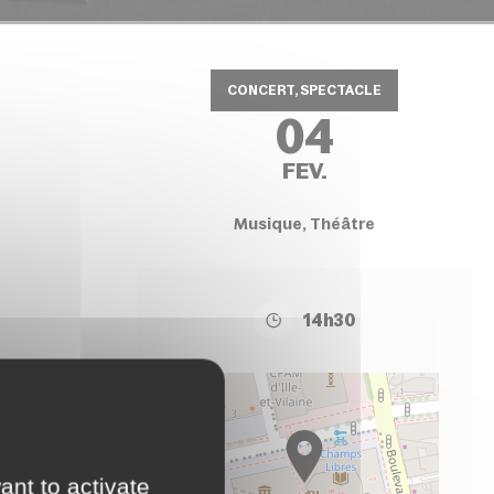
CONCERT, SPECTACLE
04
FEV.
Musique, Théâtre
14h30
+
−
ant to activate