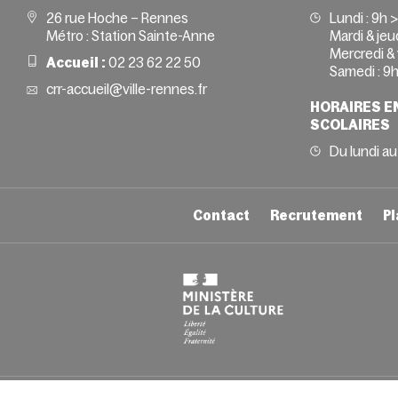
26 rue Hoche – Rennes
Lundi :
9h 
Métro : Station Sainte-Anne
Mardi & jeud
Mercredi & 
Accueil :
02 23 62 22 50
Samedi :
9h
crr-accueil@ville-rennes.fr
HORAIRES E
SCOLAIRES
Du lundi au
Contact
Recrutement
Pl