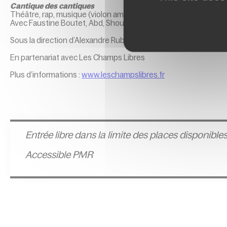
Cantique des cantiques
Théâtre, rap, musique (violon amplifié et chant)
Avec Faustine Boutet, Abd, Shoua Ly
Sous la direction d’Alexandre Rubin & Sarah Mirante-Petit
En partenariat avec Les Champs Libres
Plus d’informations :
www.leschampslibres.fr
Entrée l
ibre dans la limite des places disponible
Accessible PMR