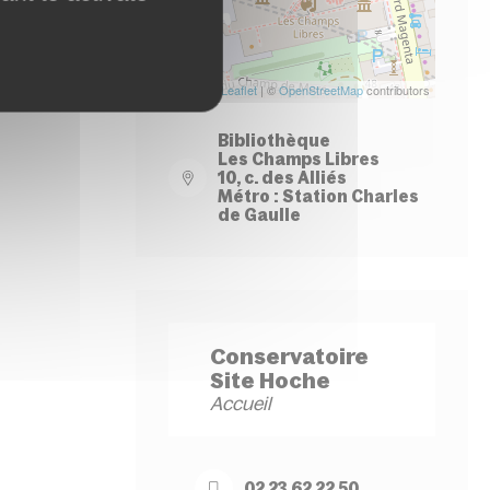
Leaflet
| ©
OpenStreetMap
contributors
Bibliothèque
Les Champs Libres
10, c. des Alliés
Métro : Station Charles
de Gaulle
Conservatoire
Site Hoche
Accueil
02 23 62 22 50