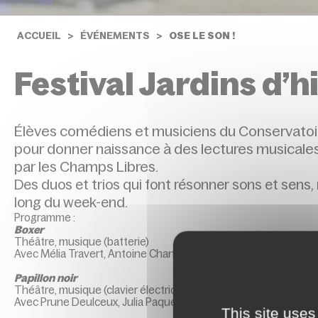
ACCUEIL
ÉVÉNEMENTS
OSE LE SON !
Festival Jardins d’h
Élèves comédiens et musiciens du Conservatoir
pour donner naissance à des lectures musicales 
par les Champs Libres.
Des duos et trios qui font résonner sons et sens,
long du week-end.
Programme :
Boxer
Théâtre, musique (batterie)
Avec Mélia Travert, Antoine Chanson, Alexandre Tarcy
Papillon noir
Théâtre, musique (clavier électrique)
Avec Prune Deulceux, Julia Paquet
This site uses