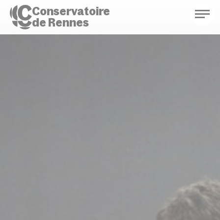
Conservatoire
de Rennes
Conservatoire de Rennes
Enseignements
Saison culturelle
Actions d'éducation
Bibliothèque musicale
Infos pratiques