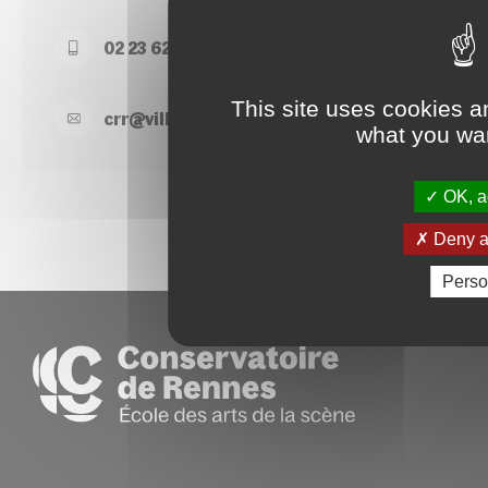
02 23 62 22 50
This site uses cookies a
crr@
ville-
rennes.
fr
what you wan
OK, ac
Deny al
Perso