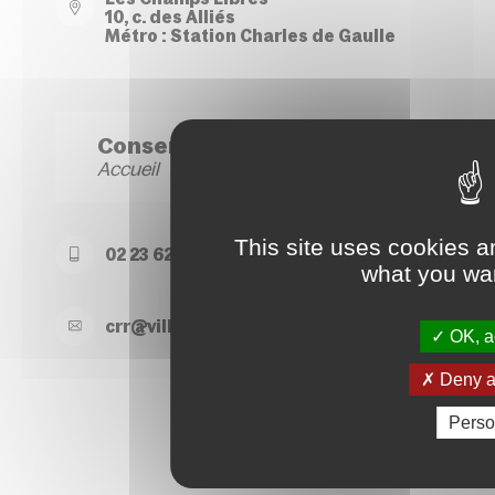
10, c. des Alliés
Métro : Station Charles de Gaulle
Conservatoire Site Hoche
Accueil
This site uses cookies a
02 23 62 22 50
what you wan
crr@
ville-
rennes.
fr
OK, ac
Deny al
Perso