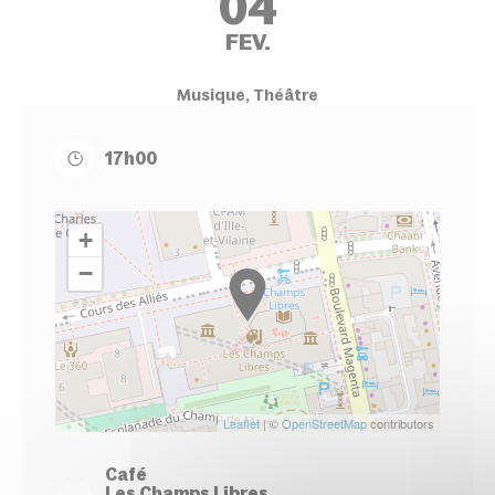
04
FEV.
Musique, Théâtre
17h00
+
−
Leaflet
| ©
OpenStreetMap
contributors
Café
Les Champs Libres