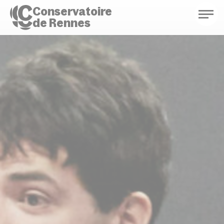
Conservatoire
de Rennes
Conservatoire de Rennes
Enseignements
Saison culturelle
Actions d'éducation
Bibliothèque musicale
Infos pratiques