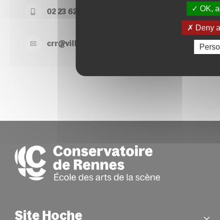
OK, ac
02 23 62 22 50
Deny al
crr@
ville-
rennes.
fr
Perso
Site Hoche