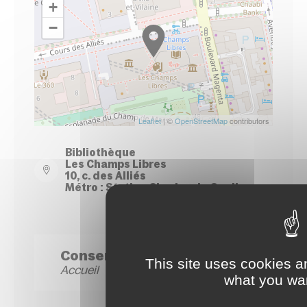
+
−
Leaflet
| ©
OpenStreetMap
contributors
Bibliothèque
Les Champs Libres
10, c. des Alliés
Métro : Station Charles de Gaulle
Conservatoire Site Hoche
This site uses cookies a
Accueil
what you wan