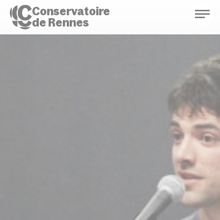
Conservatoire
de Rennes
Conservatoire de Rennes
Enseignements
Saison culturelle
Actions d'éducation
Bibliothèque musicale
Infos pratiques