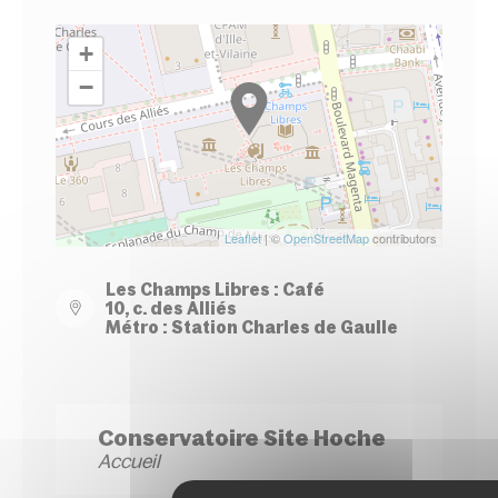
+
−
Leaflet
| ©
OpenStreetMap
contributors
Les Champs Libres : Café
10, c. des Alliés
Métro : Station Charles de Gaulle
Conservatoire Site Hoche
Accueil