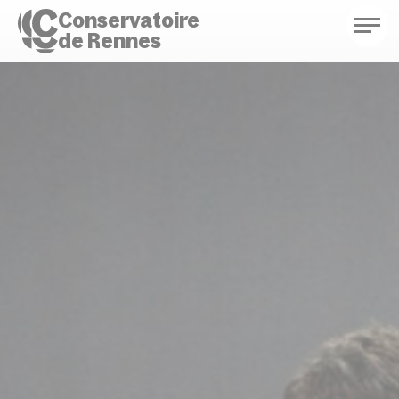
Conservatoire
de Rennes
Conservatoire de Rennes
Enseignements
Saison culturelle
Actions d'éducation
Bibliothèque musicale
Infos pratiques