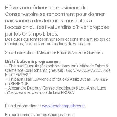
Élèves comédiens et musiciens du
Conservatoire se rencontrent pour donner
naissance à des lectures musicales à
l’occasion du festival Jardins d’hiver proposé
par les Champs Libres.
Des duos qui font résonner sons et sens, mêlant textes et
musiques, à retrouver tout au long du week-end.
Sous la direction d’Alexandre Rubin & Anne Le Guernec
Distribution & programme :
– Thibaud Quentin (Saxophone baryton), Mahorie Fabre &
Clémence Colin (chantsigneuse) :
Les Nouveaux Anciens
de
Kae TEMPEST
– Thibault Hias (Clavier électrique) & Aziliz Bucas :
Thyeste
de SENEQUE
– Alexandre Dupouy (Basse électrique) & Lou-Anne Luce
:
Cassandre on the road
de Lina PROSA
Plus d’informations :
www.leschampslibres.fr
En partenariat avec Les Champs Libres