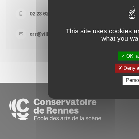
02 23 62 22 50
This site uses cookies a
crr@
ville-
rennes.
fr
what you wan
OK, ac
Deny al
Perso