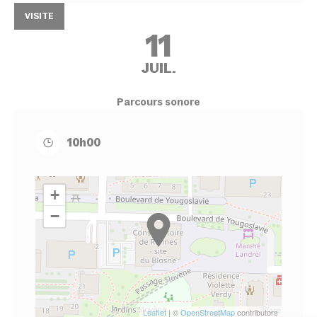
VISITE
11
JUIL.
Parcours sonore
10h00
+
−
Leaflet
| ©
OpenStreetMap
contributors