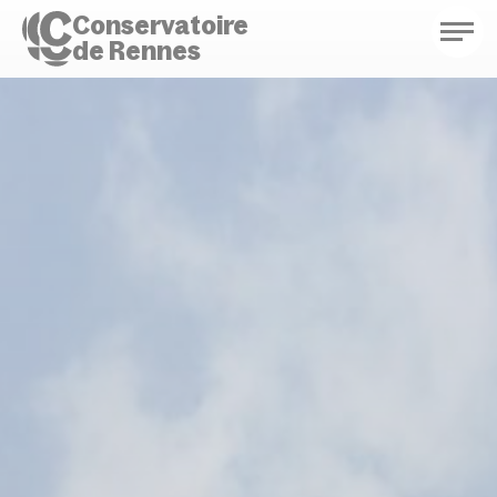
Conservatoire
de Rennes
Conservatoire de Rennes
Enseignements
Saison culturelle
Actions d'éducation
Bibliothèque musicale
Infos pratiques