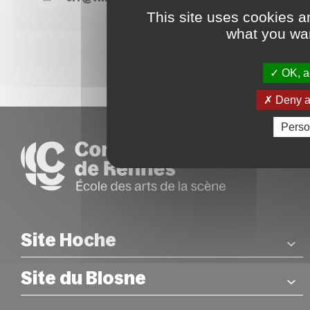
This site uses cookies a
what you wan
OK, ac
Deny al
Perso
Site Hoche
Site du Blosne
COORDONNÉES
26 rue Hoche – Rennes