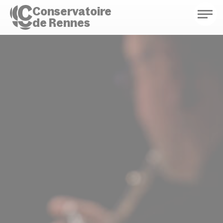
Conservatoire
de Rennes
Conservatoire de Rennes
Enseignements
Saison culturelle
Actions d'éducation
Bibliothèque musicale
Infos pratiques