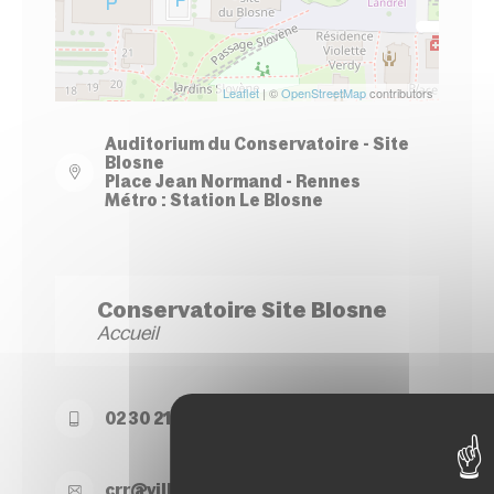
Leaflet
| ©
OpenStreetMap
contributors
Auditorium du Conservatoire - Site
Blosne
Place Jean Normand - Rennes
Métro : Station Le Blosne
Conservatoire Site Blosne
Accueil
02 30 21 50 74
crr@
ville-
rennes.
fr