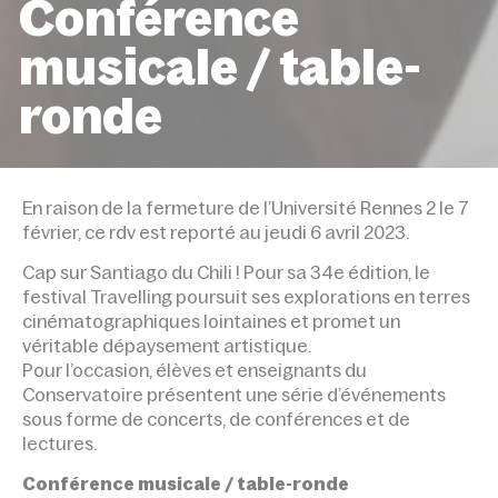
Conférence
musicale / table-
ronde
ACCUEIL
ÉVÉNEMENTS
REPORTÉ AU 6 AVRIL – A
TRAVELLING SANTIAGO – CONFÉRENCE MUSICALE / TA
En raison de la fermeture de l’Université Rennes 2 le 7
RONDE
février, ce rdv est reporté au jeudi 6 avril 2023.
Cap sur Santiago du Chili ! Pour sa 34e édition, le
festival Travelling poursuit ses explorations en terres
cinématographiques lointaines et promet un
véritable dépaysement artistique.
Pour l’occasion, élèves et enseignants du
Conservatoire présentent une série d’événements
sous forme de concerts, de conférences et de
lectures.
Conférence musicale / table-ronde