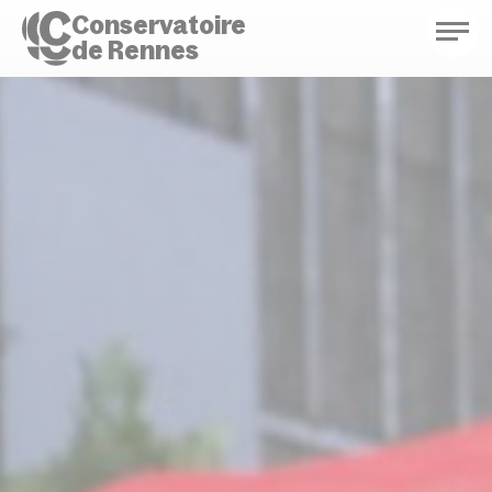
Conservatoire
de Rennes
Conservatoire de Rennes
Enseignements
Saison culturelle
Actions d'éducation
Bibliothèque musicale
Infos pratiques