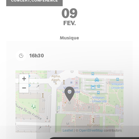
CONCERT, CONFÉRENCE
09
FEV.
Musique
16h30
+
−
Leaflet
| ©
OpenStreetMap
contributors