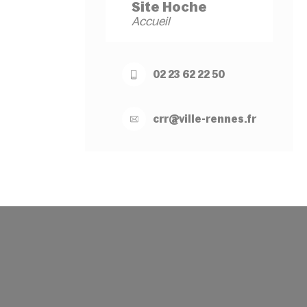
Site Hoche
Accueil
02 23 62 22 50
crr@
ville-
rennes.
fr