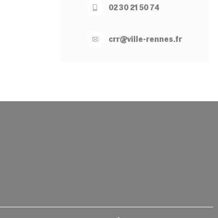
02 30 21 50 74
crr@
ville-
rennes.
fr