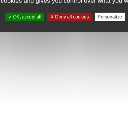
 cookies and gives you control over what you w
OK, accept all
Deny all cookies
Personalize