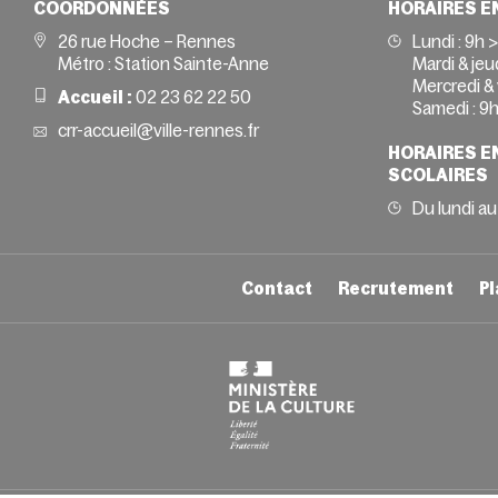
COORDONNÉES
HORAIRES E
26 rue Hoche – Rennes
Lundi :
9h 
Métro : Station Sainte-Anne
Mardi & jeud
Mercredi & 
Accueil :
02 23 62 22 50
Samedi :
9h
crr-accueil@ville-rennes.fr
HORAIRES E
SCOLAIRES
Du lundi au
Contact
Recrutement
Pl