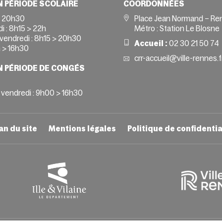
N PÉRIODE SCOLAIRE
COORDONNÉES
> 20h30
Place Jean Normand – Re
i :
8h15 > 22h
Métro : Station Le Blosne
vendredi :
8h15 > 20h30
Accueil :
02 30 21 50 74
 > 16h30
crr-accueil@ville-rennes.f
N PÉRIODE DE CONGÉS
 vendredi : 9h00 > 16h30
an du site
Mentions légales
Politique de confidentia