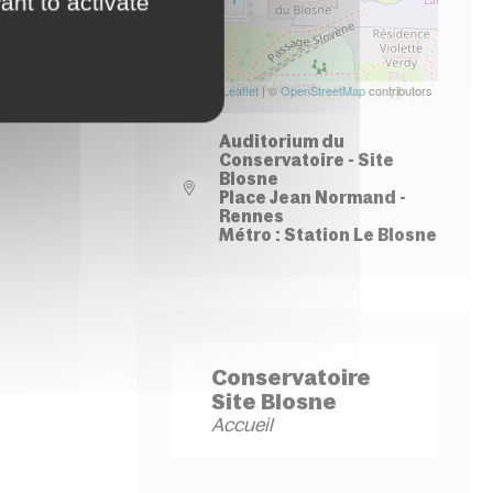
ant to activate
Leaflet
| ©
OpenStreetMap
contributors
Auditorium du
Conservatoire - Site
Blosne
Place Jean Normand -
Rennes
Métro : Station Le Blosne
Conservatoire
Site Blosne
Accueil