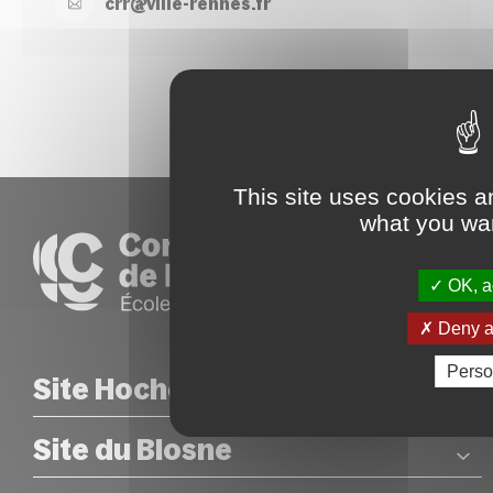
crr@
ville-
rennes.
fr
This site uses cookies a
what you wan
OK, ac
Deny al
Perso
Site Hoche
Site du Blosne
COORDONNÉES
26 rue Hoche – Rennes