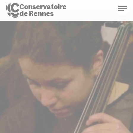
Conservatoire
de Rennes
Conservatoire de Rennes
Enseignements
Saison culturelle
Actions d'éducation
Bibliothèque musicale
Infos pratiques