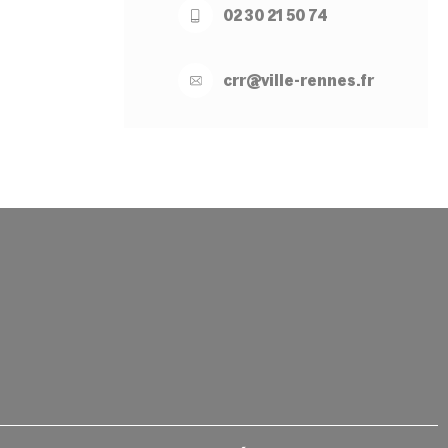
02 30 21 50 74
crr@
ville-
rennes.
fr