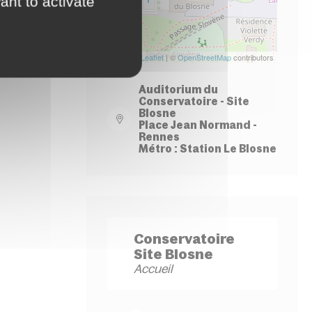
ant to activate
Leaflet
| ©
OpenStreetMap
contributors
Auditorium du
Conservatoire - Site
Blosne
Place Jean Normand -
Rennes
Métro : Station Le Blosne
Conservatoire
Site Blosne
Accueil