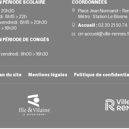
N PÉRIODE SCOLAIRE
COORDONNÉES
> 20h30
Place Jean Normand – Re
i :
8h15 > 22h
Métro : Station Le Blosne
vendredi :
8h15 > 20h30
Accueil :
02 30 21 50 74
 > 16h30
crr-accueil@ville-rennes.f
N PÉRIODE DE CONGÉS
 vendredi : 9h00 > 16h30
an du site
Mentions légales
Politique de confidentia