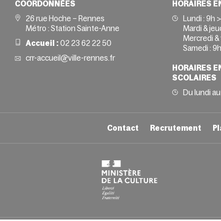
COORDONNÉES
HORAIRES E
26 rue Hoche – Rennes
Lundi :
9h 
Métro : Station Sainte-Anne
Mardi & jeud
Mercredi & 
Accueil :
02 23 62 22 50
Samedi :
9h
crr-accueil@ville-rennes.fr
HORAIRES E
SCOLAIRES
Du lundi au
Contact
Recrutement
Pl