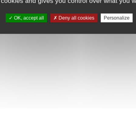
 cookies and gives you control over what you w
OK, accept all
Deny all cookies
Personalize