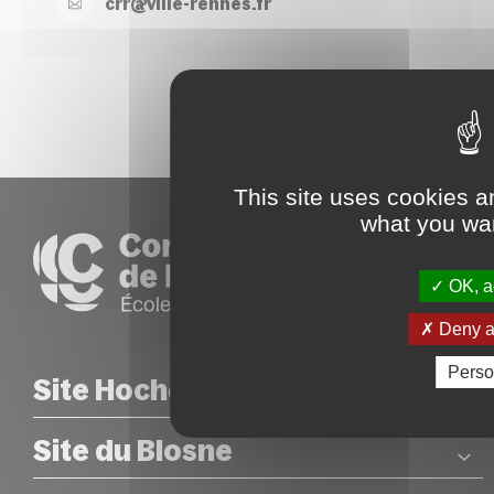
crr@
ville-
rennes.
fr
This site uses cookies a
what you wan
OK, ac
Deny al
Perso
Site Hoche
Site du Blosne
COORDONNÉES
26 rue Hoche – Rennes