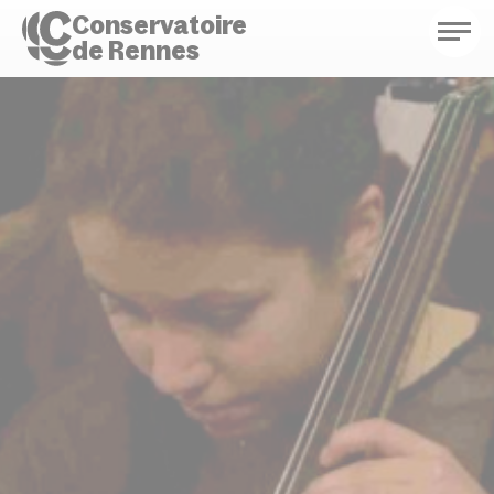
Conservatoire
de Rennes
Conservatoire de Rennes
Enseignements
Saison culturelle
Actions d'éducation
Bibliothèque musicale
Infos pratiques