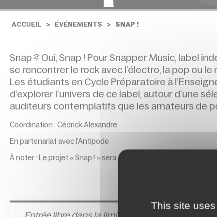
ACCUEIL
ÉVÉNEMENTS
SNAP !
Snap ? Oui, Snap ! Pour Snapper Music, label ind
se rencontrer le rock avec l’électro, la pop ou le
Les étudiants en Cycle Préparatoire à l’Ensei
d’explorer l’univers de ce label, autour d’une sé
auditeurs contemplatifs que les amateurs de p
Coordination : Cédrick Alexandre
En partenariat avec l’Antipode
À noter : Le projet « Snap ! » sera aussi présenté au Labo de Di
This site uses
Entrée l
ibre dans la limite des places disponible