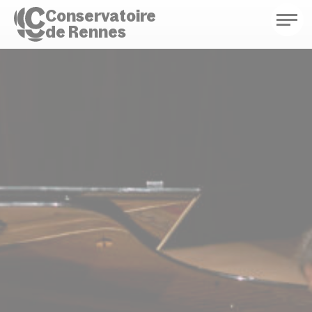
Conservatoire
de Rennes
Conservatoire de Rennes
Enseignements
Saison culturelle
Actions d'éducation
Bibliothèque musicale
Infos pratiques