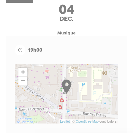
04
DEC.
Musique
19h00
+
−
Leaflet
| ©
OpenStreetMap
contributors