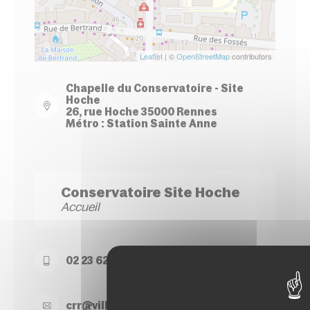
Leaflet
| ©
OpenStreetMap
contributors
Chapelle du Conservatoire - Site
Hoche
26, rue Hoche 35000 Rennes
Métro : Station Sainte Anne
Conservatoire Site Hoche
Accueil
02 23 62 22 50
crr@
ville-
rennes.
fr