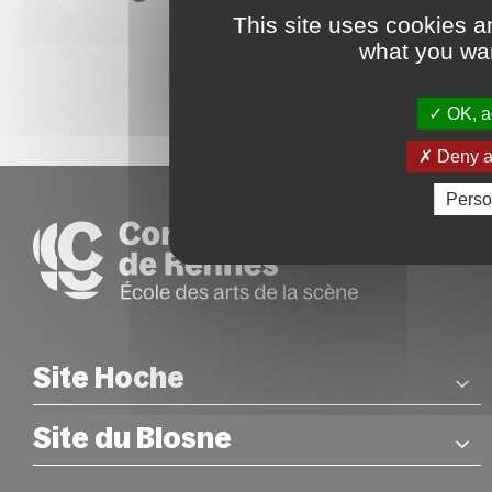
This site uses cookies a
what you wan
OK, ac
Deny al
Perso
Site Hoche
Site du Blosne
COORDONNÉES
26 rue Hoche – Rennes