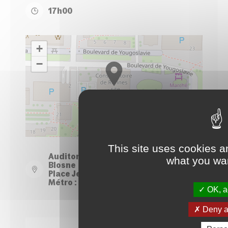
17h00
+
−
Leaflet
| ©
OpenStreetMap
contributors
This site uses cookies a
Auditorium du Conservatoire - Site
what you wan
Blosne
Place Jean Normand - Rennes
Métro : Station Le Blosne
OK, ac
Deny al