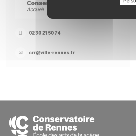
Perso
Conservatoire Site Blosne
Accueil
02 30 21 50 74
crr@
ville-
rennes.
fr