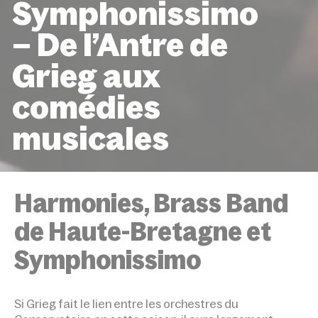
Symphonissimo
– De l’Antre de
Grieg aux
comédies
musicales
ACCUEIL
ÉVÉNEMENTS
SYMPHONISSIMO – DE L’A
GRIEG AUX COMÉDIES MUSICALES
Harmonies, Brass Band
de Haute-Bretagne et
Symphonissimo
Si Grieg fait le lien entre les orchestres du