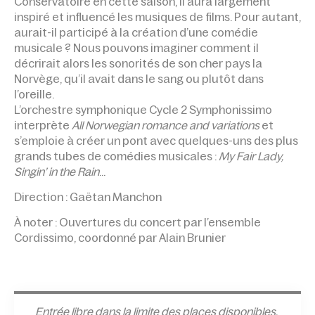
Conservatoire en cette saison, il aura largement
inspiré et influencé les musiques de films. Pour autant,
aurait-il participé à la création d’une comédie
musicale ? Nous pouvons imaginer comment il
décrirait alors les sonorités de son cher pays la
Norvège, qu’il avait dans le sang ou plutôt dans
l’oreille.
L’orchestre symphonique Cycle 2 Symphonissimo
interprète
All Norwegian romance and variations
et
s’emploie à créer un pont avec quelques-uns des plus
grands tubes de comédies musicales :
My Fair Lady,
Singin’ in the Rain
…
Direction : Gaëtan Manchon
À noter : Ouvertures du concert par l’ensemble
Cordissimo, coordonné par Alain Brunier
Entrée l
ibre dans la limite des places disponibles,