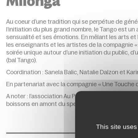
Milonga
Au coeur d’une tradition qui se perpétue de géné
l’initiation du plus grand nombre, le Tango est un
sensualité et ses émotions. En mêlant les arts et 
les enseignants et les artistes de la compagnie «
soirée unique autour d’une initiation du public, 
(bal Tango).
Coordination : Sanela Balic, Natalie Dalzon et Kari
En partenariat avec la compagnie « Une Touche 
A noter : l’association Au Ptit Blosneur propose u
boissons en amont du spectacle.
This site uses