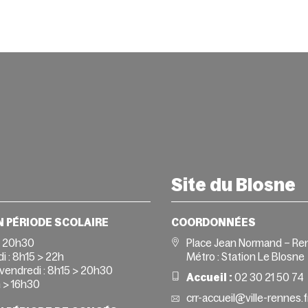
Site du Blosne
N PÉRIODE SCOLAIRE
COORDONNÉES
> 20h30
Place Jean Normand – Re
i :
8h15 > 22h
Métro : Station Le Blosne
vendredi :
8h15 > 20h30
Accueil :
02 30 21 50 74
 > 16h30
crr-accueil@ville-rennes.f