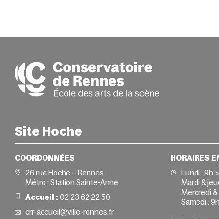
Site Hoche
COORDONNÉES
HORAIRES E
26 rue Hoche – Rennes
Lundi :
9h 
Métro : Station Sainte-Anne
Mardi & jeud
Mercredi & 
Accueil :
02 23 62 22 50
Samedi :
9h
crr-accueil@ville-rennes.fr