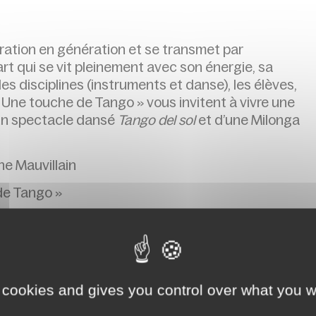
ration en génération et se transmet par
 art qui se vit pleinement avec son énergie, sa
les disciplines (instruments et danse), les élèves,
 Une touche de Tango » vous invitent à vivre une
d’un spectacle dansé
Tango del sol
et d’une Milonga
ne Mauvillain
de Tango »
ne offre de restauration légère faite maison et de
 cookies and gives you control over what you w