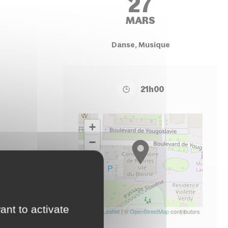
27
MARS
Danse, Musique
21h00
+
−
ant to activate
Leaflet
| ©
OpenStreetMap
contributors