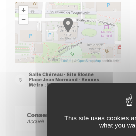
+
−
Leaflet
| ©
OpenStreetMap
contributors
Salle Chéreau - Site Blosne
Place Jean Normand - Rennes
Métro : Station Le Blosne
Conservatoire Site Blosne
This site uses cookies a
Accueil
what you wan