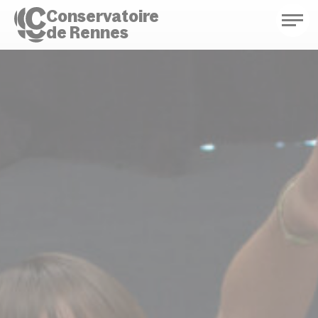
Conservatoire
de Rennes
Conservatoire de Rennes
Enseignements
Saison culturelle
Actions d'éducation
Bibliothèque musicale
Infos pratiques