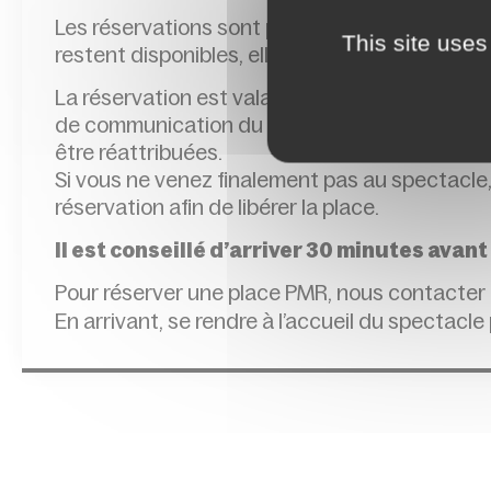
Les réservations sont possibles jusqu’à la veil
This site uses
restent disponibles, elles seront délivrées à l
La réservation est valable jusqu’à l’heure de
de communication du Conservatoire. Passé cet
être réattribuées.
Si vous ne venez finalement pas au spectacle,
réservation afin de libérer la place.
Il est conseillé d’arriver 30 minutes avant
Pour réserver une place PMR, nous contacter
En arrivant, se rendre à l’accueil du spectacle 