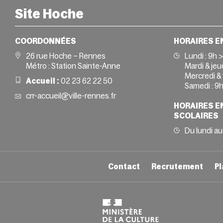
Site Hoche
COORDONNÉES
HORAIRES E
26 rue Hoche – Rennes
Lundi :
9h 
Métro : Station Sainte-Anne
Mardi & jeud
Mercredi & 
Accueil :
02 23 62 22 50
Samedi :
9h
crr-accueil@ville-rennes.fr
HORAIRES E
SCOLAIRES
Du lundi au
Contact
Recrutement
Pl