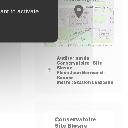
−
ant to activate
Leaflet
| ©
OpenStreetMap
contributors
Auditorium du
Conservatoire - Site
Blosne
Place Jean Normand -
Rennes
Métro : Station Le Blosne
Conservatoire
Site Blosne