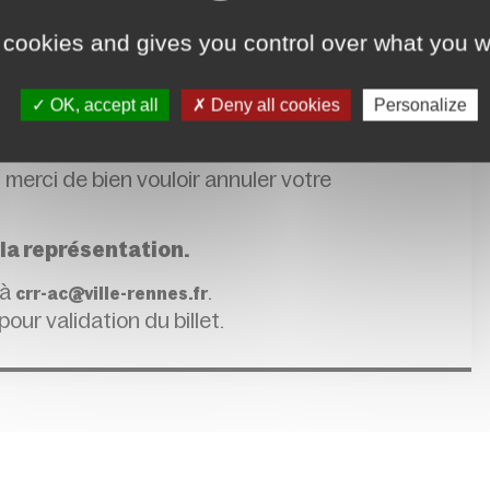
le du spectacle avant minuit. Si des places
 cookies and gives you control over what you w
’entrée du spectacle.
 début du spectacle annoncée sur les supports
OK, accept all
Deny all cookies
Personalize
 horaire les places non utilisées pourront
 merci de bien vouloir annuler votre
 la représentation.
 à
.
crr-ac@ville-rennes.fr
pour validation du billet.