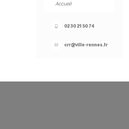
Accueil
02 30 21 50 74
crr@
ville-
rennes.
fr