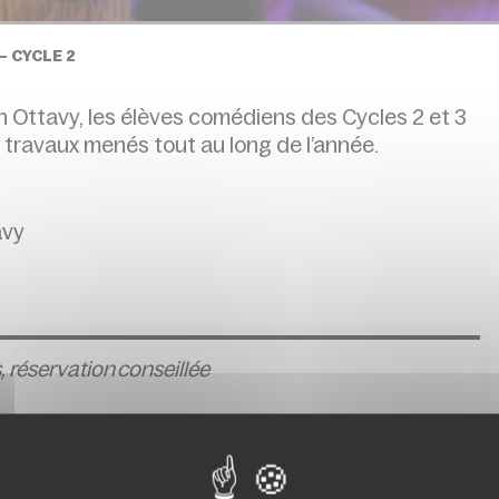
– CYCLE 2
in Ottavy, les élèves comédiens des Cycles 2 et 3
s travaux menés tout au long de l’année.
avy
,
réservation conseillée
bles sur le site du Conservatoire au plus tard