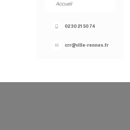
Accueil
02 30 21 50 74
crr@
ville-
rennes.
fr