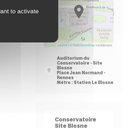
−
ant to activate
Leaflet
| ©
OpenStreetMap
contributors
Auditorium du
Conservatoire - Site
Blosne
Place Jean Normand -
Rennes
Métro : Station Le Blosne
Conservatoire
Site Blosne