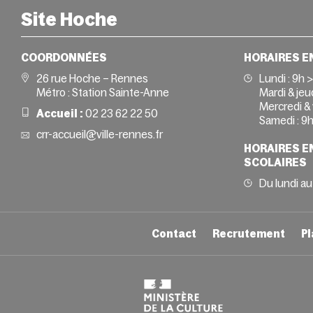
Site Hoche
COORDONNÉES
HORAIRES E
26 rue Hoche – Rennes
Lundi :
9h 
Métro : Station Sainte-Anne
Mardi & jeud
Mercredi & 
Accueil :
02 23 62 22 50
Samedi :
9h
crr-accueil@ville-rennes.fr
HORAIRES E
SCOLAIRES
Du lundi au
Contact
Recrutement
Pl