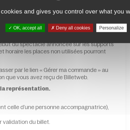
 cookies and gives you control over what you w
,
réservation conseillée
e du spectacle. Si des places restent
OK, accept all
Deny all cookies
Personalize
’entrée du spectacle.
 début du spectacle annoncée sur les supports
 horaire les places non utilisées pourront
passer par le lien « Gérer ma commande » au
ion que vous avez reçu de Billetweb.
 la représentation.
ent celle d’une personne accompagnatrice),
r validation du billet.