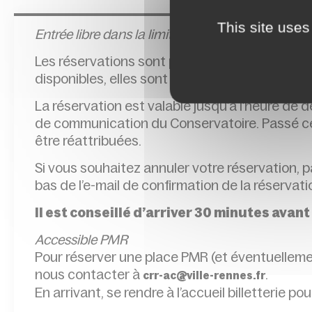
This site uses
Entrée l
ibre dans la limite des places disponibles
Les réservations sont possibles jusqu’à l’heur
disponibles, elles sont délivrées sur place, à l
La réservation est valable jusqu’à l’heure de
de communication du Conservatoire. Passé cet
être réattribuées.
Si vous souhaitez annuler votre réservation, 
bas de l’e-mail de confirmation de la réservat
Il est conseillé d’arriver 30 minutes avant
Accessible PMR
Pour réserver une place PMR (et éventuellem
nous contacter à
.
crr-ac@ville-rennes.fr
En arrivant, se rendre à l’accueil billetterie pou