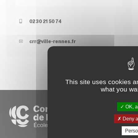
02 30 21 50 74
crr@
ville-
rennes.
fr
This site uses cookies a
what you wan
OK, ac
Deny al
Perso