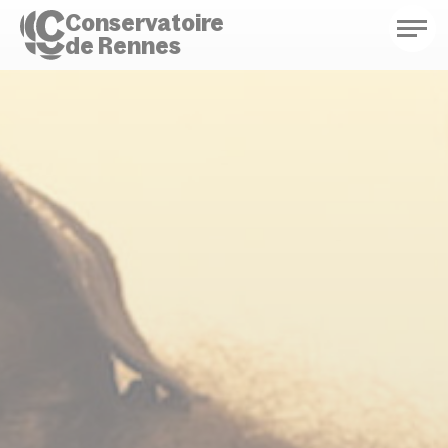
Conservatoire
de Rennes
Conservatoire de Rennes
Enseignements
Saison culturelle
Actions d'éducation
Bibliothèque musicale
Infos pratiques