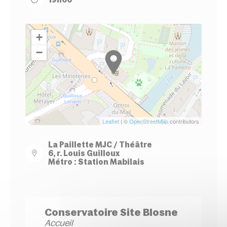
+
−
Leaflet
| ©
OpenStreetMap
contributors
La Paillette MJC / Théâtre
6, r. Louis Guilloux
Métro : Station Mabilais
Conservatoire Site Blosne
Accueil