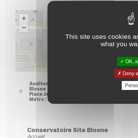
+
−
This site uses cookies a
what you wan
OK, ac
Leaflet
| ©
OpenStreetMap
contributors
Deny al
Auditorium du Conservatoire - Site
Perso
Blosne
Place Jean Normand - Rennes
Métro : Station Le Blosne
Conservatoire Site Blosne
Accueil