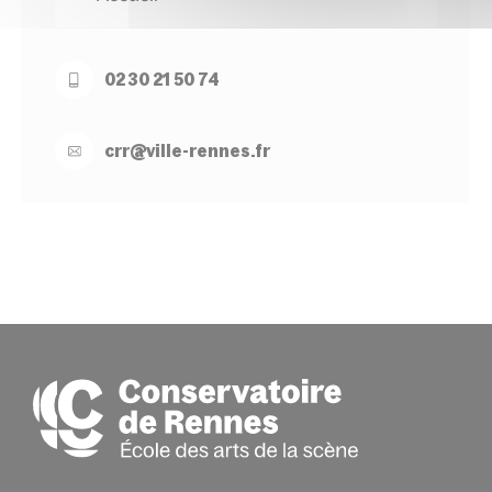
02 30 21 50 74
crr@
ville-
rennes.
fr