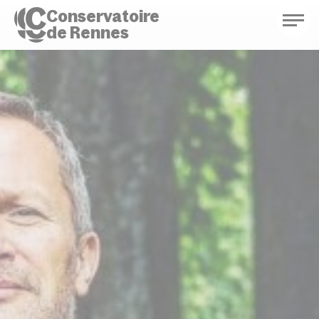
Conservatoire
de Rennes
Conservatoire de Rennes
Enseignements
Saison culturelle
Actions d'éducation
Bibliothèque musicale
Infos pratiques