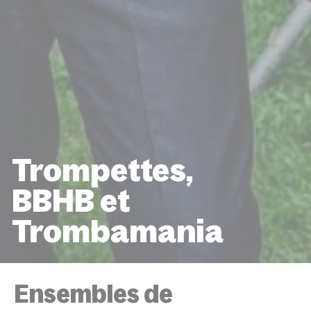
Trompettes,
BBHB et
Trombamania
ACCUEIL
ÉVÉNEMENTS
TROMPETTES, BBHB ET
TROMBAMANIA
Ensembles de