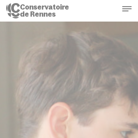
Conservatoire
de Rennes
Conservatoire de Rennes
Enseignements
Saison culturelle
Actions d'éducation
Bibliothèque musicale
Infos pratiques