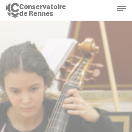
Conservatoire
de Rennes
Conservatoire de Rennes
Enseignements
Saison culturelle
Actions d'éducation
Bibliothèque musicale
Infos pratiques