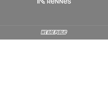
À l'issue des cours, des prestations, des projets
Examen organisé dans le cadre du réseau des
Conservatoires de Bretagne. Prestation de 25 min.
environ devant jury extérieur, avec pièces
imposées et pièces au choix resprésentatives de
différents styles musicaux (différents
instruments).