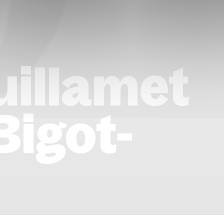
uillamet
Bigot-