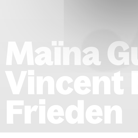
Maïna G
Vincent 
Frieden