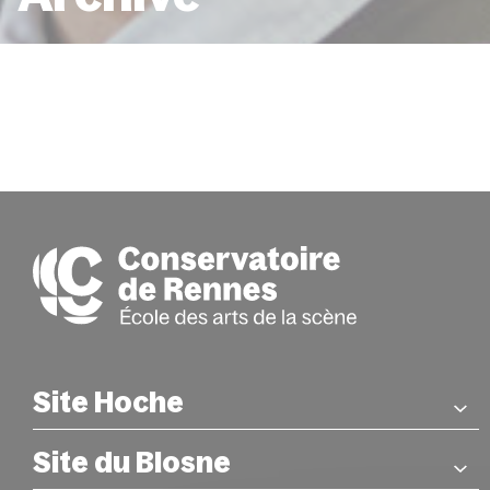
ACCUEIL
CANDIDATER AU CONSERVATOIRE
Site Hoche
Site du Blosne
COORDONNÉES