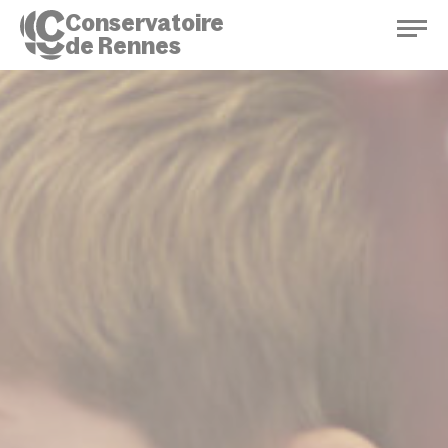
Conservatoire
de Rennes
Conservatoire de Rennes
Enseignements
Saison culturelle
Actions d'éducation
Bibliothèque musicale
Infos pratiques