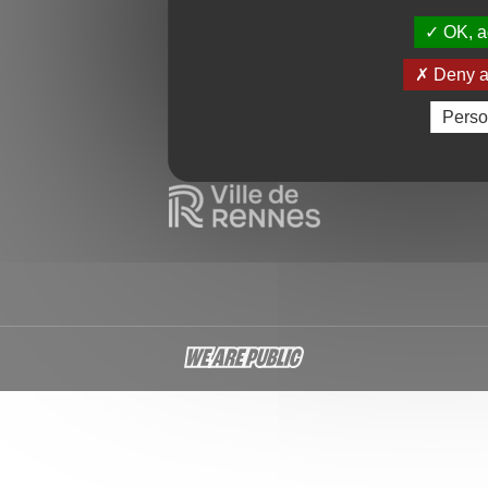
OK, ac
Deny al
Perso