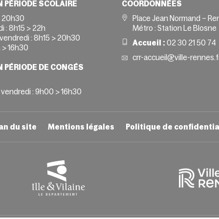
N PÉRIODE SCOLAIRE
COORDONNÉES
> 20h30
Place Jean Normand – Re
i :
8h15 > 22h
Métro : Station Le Blosne
vendredi :
8h15 > 20h30
Accueil :
02 30 21 50 74
 > 16h30
crr-accueil@ville-rennes.f
N PÉRIODE DE CONGÉS
 vendredi : 9h00 > 16h30
an du site
Mentions légales
Politique de confidentia