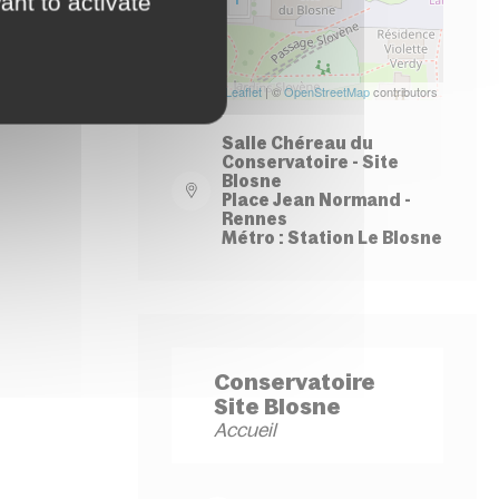
ant to activate
Leaflet
| ©
OpenStreetMap
contributors
Salle Chéreau du
Conservatoire - Site
Blosne
Place Jean Normand -
Rennes
Métro : Station Le Blosne
Conservatoire
Site Blosne
Accueil