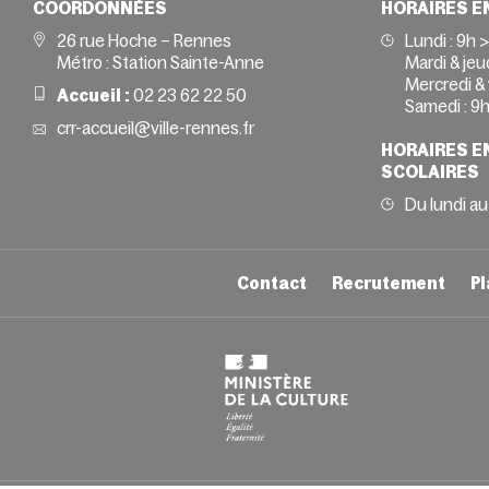
COORDONNÉES
HORAIRES E
26 rue Hoche – Rennes
Lundi :
9h 
Métro : Station Sainte-Anne
Mardi & jeud
Mercredi & 
Accueil :
02 23 62 22 50
Samedi :
9h
crr-accueil@ville-rennes.fr
HORAIRES E
SCOLAIRES
Du lundi au
Contact
Recrutement
Pl