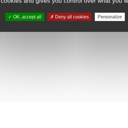
 cookies and gives you control over what you w
OK, accept all
Deny all cookies
Personalize