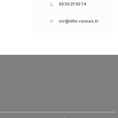
02 30 21 50 74
crr@
ville-
rennes.
fr