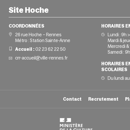
Site Hoche
COORDONNÉES
HORAIRES E
26 rue Hoche – Rennes
Lundi :
9h 
Métro : Station Sainte-Anne
Mardi & jeud
Mercredi & 
Accueil :
02 23 62 22 50
Samedi :
9h
crr-accueil@ville-rennes.fr
HORAIRES E
SCOLAIRES
Du lundi au
Contact
Recrutement
Pl