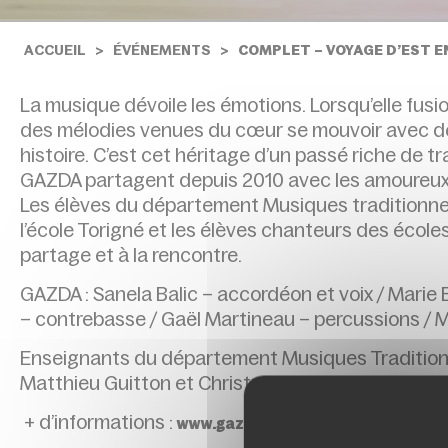
ACCUEIL
ÉVÉNEMENTS
COMPLET – VOYAGE D’EST E
La musique dévoile les émotions. Lorsqu’elle fusio
des mélodies venues du cœur se mouvoir avec déli
histoire. C’est cet héritage d’un passé riche de t
GAZDA partagent depuis 2010 avec les amoureux d
Les élèves du département Musiques traditionnel
l’école Torigné et les élèves chanteurs des école
partage et à la rencontre.
GAZDA : Sanela Balic – accordéon et voix / Marie
– contrebasse / Gaël Martineau – percussions /
Enseignants du département Musiques Traditionne
Matthieu Guitton et Christelle Uccelli.
+ d’informations :
www.gazdamusique.com