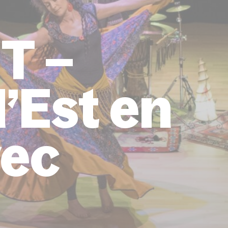
T –
’Est en
vec