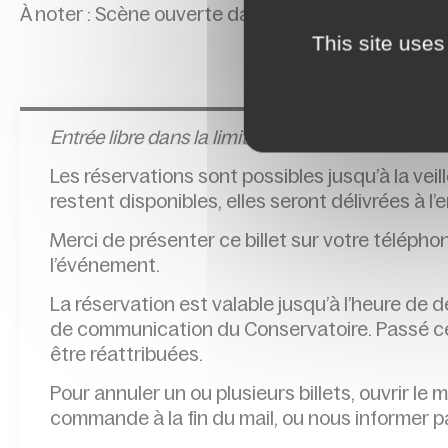
À noter : Scène ouverte dans le Hall à 18h30
This site uses
Entrée l
ibre dans la limite des places disponibles
Les réservations sont possibles jusqu’à la veil
restent disponibles, elles seront délivrées à l
Merci de présenter ce billet sur votre télépho
l’événement.
La réservation est valable jusqu’à l’heure de
de communication du Conservatoire. Passé cet
être réattribuées.
Pour annuler un ou plusieurs billets, ouvrir le 
commande à la fin du mail, ou nous informer pa