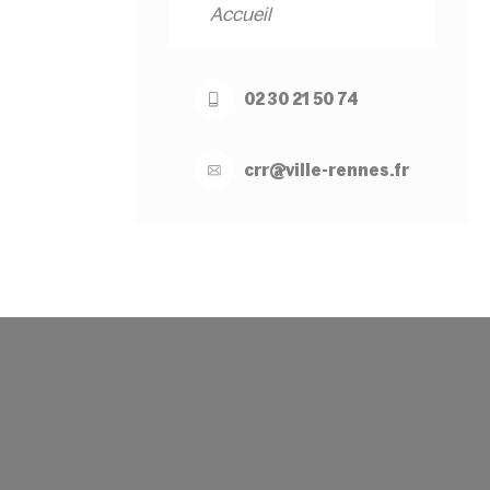
Accueil
02 30 21 50 74
crr@
ville-
rennes.
fr