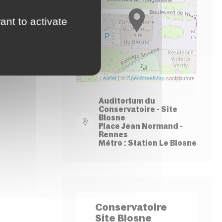
−
ant to activate
Leaflet
| ©
OpenStreetMap
contributors
Auditorium du
Conservatoire - Site
Blosne
Place Jean Normand -
Rennes
Métro : Station Le Blosne
Conservatoire
Site Blosne